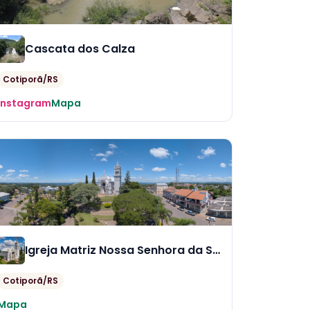
Cascata dos Calza
Cotiporã/RS
Instagram
Mapa
Igreja Matriz Nossa Senhora da Saúde
Cotiporã/RS
Mapa