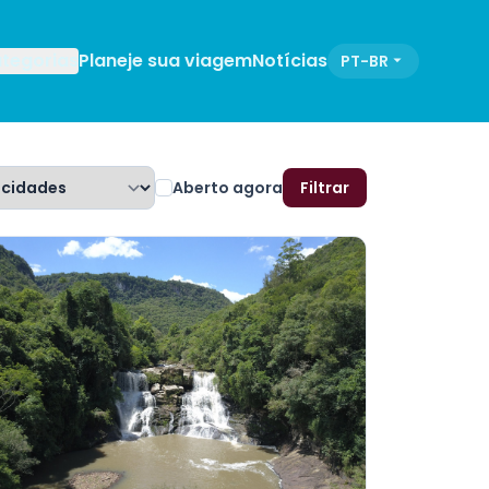
tegorias
Planeje sua viagem
Notícias
PT-BR
Aberto agora
Filtrar