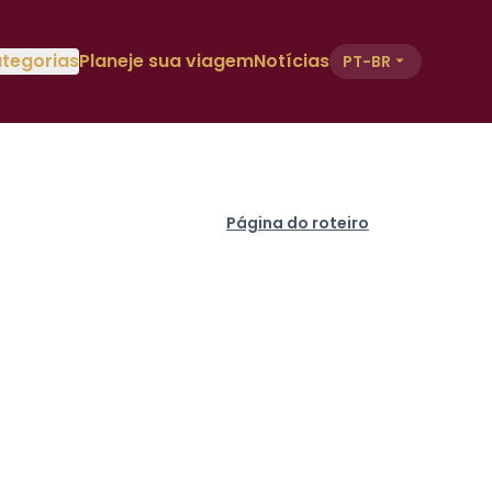
tegorias
Planeje sua viagem
Notícias
PT-BR
Página do roteiro