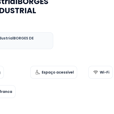
strialBORGES
NDUSTRIAL
ndustrialBORGES DE
g
Espaço acessível
Wi-Fi
franca