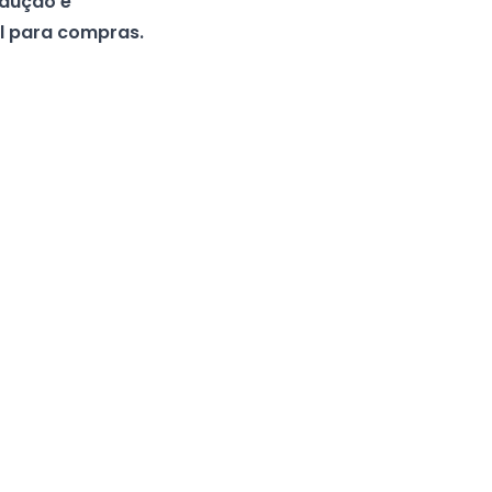
odução e
el para compras.