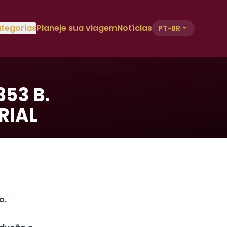
tegorias
Planeje sua viagem
Notícias
PT-BR
353 B.
RIAL
o.