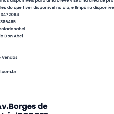
mos disponíveis para uma breve visita na área de pr
es do que tiver disponível no dia, e Empório disponív
433472064
9886465
coladonabel
la Don Abel
e Vendas
.com.br
Av.Borges de