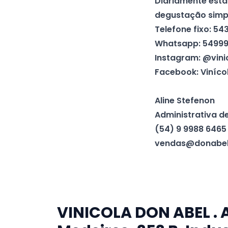
Diariamente esta
degustação simpl
Telefone fixo: 5
Whatsapp: 5499
Instagram: @vini
Facebook: Viníco
Aline Stefenon
Administrativa d
(54) 9 9988 6465
vendas@donabel
VINICOLA DON ABEL . 