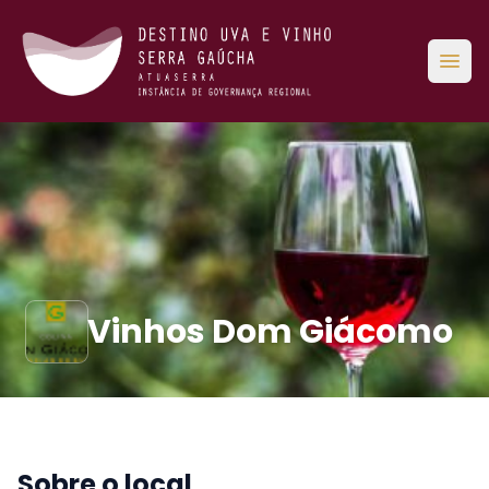
Abri
Vinhos Dom Giácomo
Sobre o local