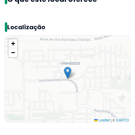
Localização
+
−
Leaflet
|
©
CARTO