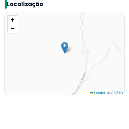
Localização
+
−
Leaflet
|
©
CARTO