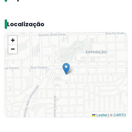
Localização
+
−
Leaflet
|
©
CARTO