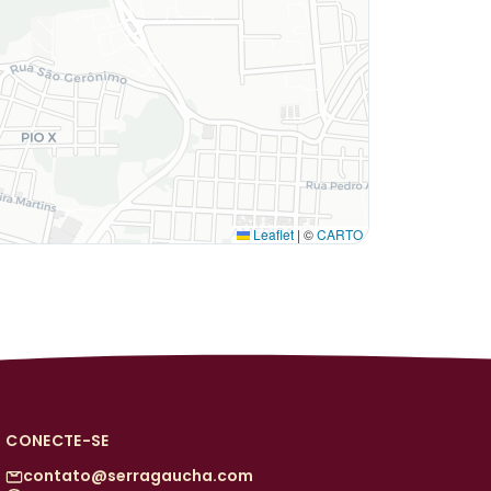
Leaflet
|
©
CARTO
CONECTE-SE
contato@serragaucha.com