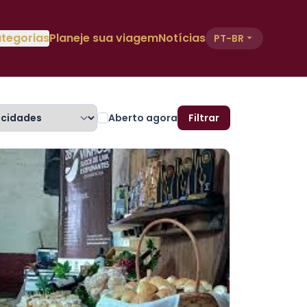
tegorias
Planeje sua viagem
Notícias
PT-BR
Aberto agora
Filtrar